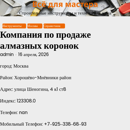
Всё для мастера
Перейти
к
Строительные инструменты и техника для дома
содержимому
Инструменты
Москва
Справочник
Компания по продаже
алмазных коронок
admin
16 апреля, 2026
город: Москва
Район: Хорошёво-Мнёвники район
Адрес: улица Шеногина, 4 к1 ст8
Индекс: 123308.0
Телефон: nan
Мобильный Телефон: +7‒925‒338‒68‒93