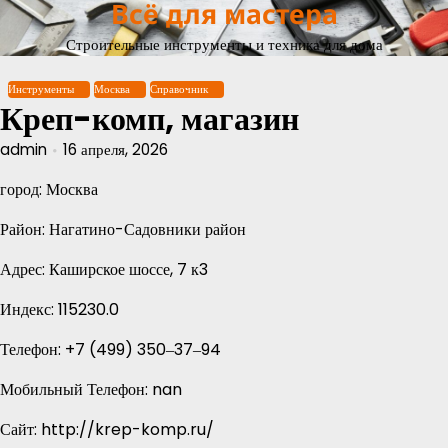
Всё для мастера
Перейти
к
Строительные инструменты и техника для дома
содержимому
Инструменты
Москва
Справочник
Креп-комп, магазин
admin
16 апреля, 2026
город: Москва
Район: Нагатино-Садовники район
Адрес: Каширское шоссе, 7 к3
Индекс: 115230.0
Телефон: +7 (499) 350‒37‒94
Мобильный Телефон: nan
Сайт: http://krep-komp.ru/