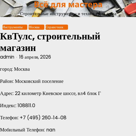
Всё для мастера
Перейти
к
Строительные инструменты и техника для дома
содержимому
Инструменты
Москва
Справочник
КвТулс, строительный
магазин
admin
16 апреля, 2026
город: Москва
Район: Московский поселение
Адрес: 22 километр Киевское шоссе, вл4 блок Г
Индекс: 108811.0
Телефон: +7 (495) 260‒14‒08
Мобильный Телефон: nan