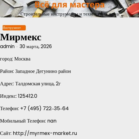
Всё для мастера
Перейти
к
Строительные инструменты и техника для дома
содержимому
Инструмент
Мирмекс
admin
30 марта, 2026
город: Москва
Район: Западное Дегунино район
Адрес: Талдомская улица, 2г
Индекс: 125412.0
Телефон: +7 (495) 722‒35‒64
Мобильный Телефон: nan
Сайт: http://myrmex-market.ru