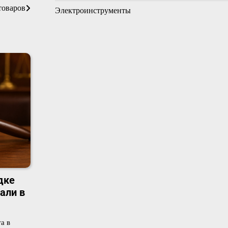
товаров
Электроинструменты
дке
али в
а в