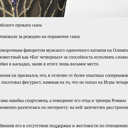
ийского проката сына
говорочным фаворитом мужского одиночного катания на Олимп
 известный как «Бог четверных» за способность исполнять слож
ки в каскадах, заняв в итоге лишь восьмое место.
ния он признался, что, в отличие от более опытных соперников
 посетовал фигурист, намекая на то, что не попал на Игры четыр
сама ошибка спортсмена, а поведение его отца и тренера Романа
гновенно разлетелась по интернету: на ней запечатлен расстрое
обвинив его в отсутствии поддержки и жестокости по отношени