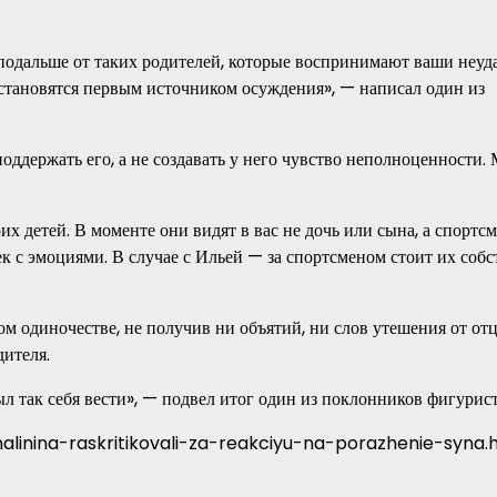
сь подальше от таких родителей, которые воспринимают ваши неуд
 становятся первым источником осуждения», — написал один из
оддержать его, а не создавать у него чувство неполноценности.
х детей. В моменте они видят в вас не дочь или сына, а спортсм
ек с эмоциями. В случае с Ильей — за спортсменом стоит их соб
м одиночестве, не получив ни объятий, ни слов утешения от отц
дителя.
ыл так себя вести», — подвел итог один из поклонников фигурист
alinina-raskritikovali-za-reakciyu-na-porazhenie-syna.