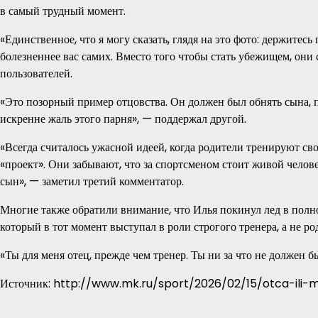
в самый трудный момент.
«Единственное, что я могу сказать, глядя на это фото: держите
болезненнее вас самих. Вместо того чтобы стать убежищем, они
пользователей.
«Это позорный пример отцовства. Он должен был обнять сына, п
искренне жаль этого парня», — поддержал другой.
«Всегда считалось ужасной идеей, когда родители тренируют свои
«проект». Они забывают, что за спортсменом стоит живой челов
сын», — заметил третий комментатор.
Многие также обратили внимание, что Илья покинул лед в полно
который в тот момент выступал в роли строгого тренера, а не ро
«Ты для меня отец, прежде чем тренер. Ты ни за что не должен б
Источник: http://www.mk.ru/sport/2026/02/15/otca-ili-m