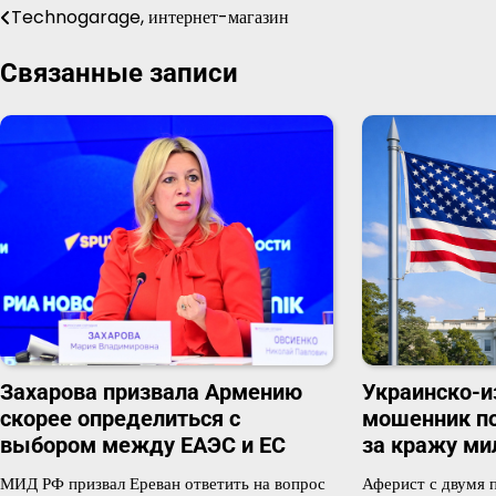
Technogarage, интернет-магазин
Навигация
по
Связанные записи
записям
Захарова призвала Армению
Украинско-и
скорее определиться с
мошенник по
выбором между ЕАЭС и ЕС
за кражу ми
МИД РФ призвал Ереван ответить на вопрос
Аферист с двумя 