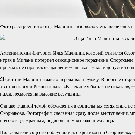
Фото расстроенного отца Малинина взорвало Сеть после олимп
Американский фигурист Илья Малинин, который считался безо
играх в Милане, потерпел сенсационное поражение. Спортсмен,
прыжки, не справился с давлением: дважды упал и допустил ошиб
21-летний Малинин тяжело переживал неудачу. В порыве открове
хватило олимпийского опыта. «В Пекине я бы так не откатал», —
назад, несмотря на высокие результаты.
Однако главной темой обсуждения в социальных сетях стала не 
Скорнякова. Фотография, сделанная сразу после выступления, м
и его отец с мрачным, недовольным выражением лица.
Пользователи соцсетей обрушились с критикой на Скорнякова, 