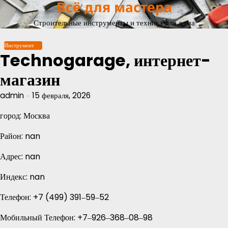
Всё для мастера
Перейти
к
Строительные инструменты и техника для дома
содержимому
Инструмент
Technogarage, интернет-
магазин
admin
15 февраля, 2026
город: Москва
Район: nan
Адрес: nan
Индекс: nan
Телефон: +7 (499) 391‒59‒52
Мобильный Телефон: +7‒926‒368‒08‒98