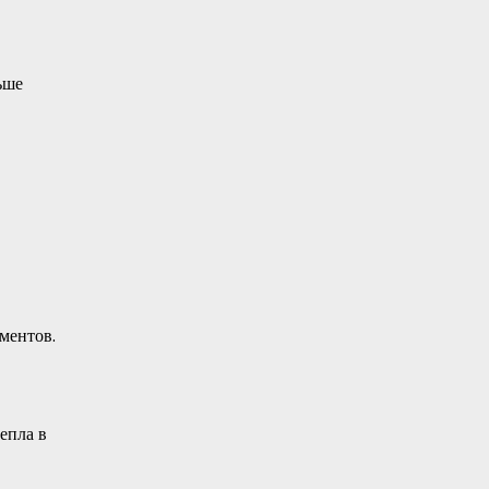
ьше
ментов.
епла в