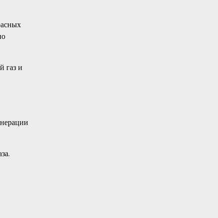
расных
но
й газ и
енерации
за.