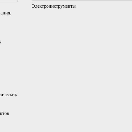
Электроинструменты
ания.
е
рических
ектов