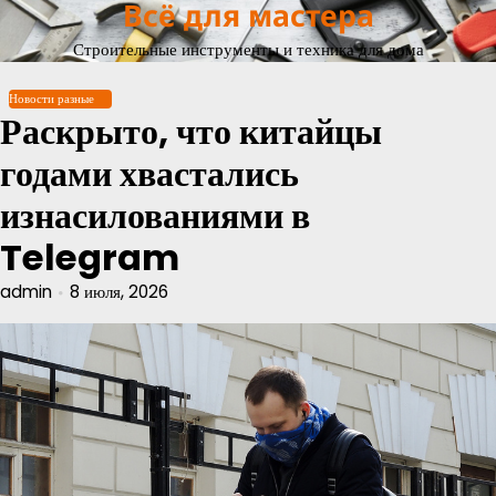
Всё для мастера
Перейти
к
Строительные инструменты и техника для дома
содержимому
Новости разные
Раскрыто, что китайцы
годами хвастались
изнасилованиями в
Telegram
admin
8 июля, 2026