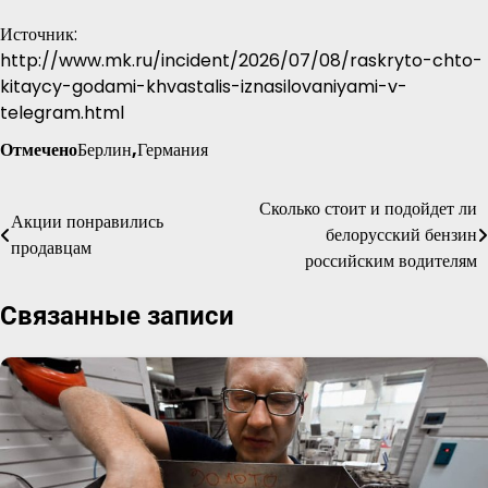
Источник:
http://www.mk.ru/incident/2026/07/08/raskryto-chto-
kitaycy-godami-khvastalis-iznasilovaniyami-v-
telegram.html
Отмечено
Берлин
,
Германия
Сколько стоит и подойдет ли
Навигация
Акции понравились
белорусский бензин
продавцам
по
российским водителям
записям
Связанные записи