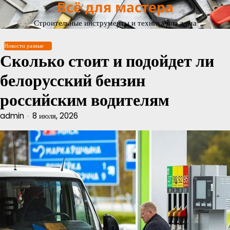
Всё для мастера
Перейти
к
Строительные инструменты и техника для дома
содержимому
Новости разные
Сколько стоит и подойдет ли
белорусский бензин
российским водителям
admin
8 июля, 2026