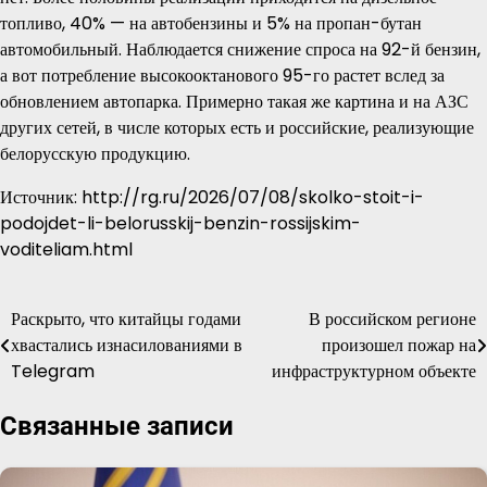
топливо, 40% — на автобензины и 5% на пропан-бутан
автомобильный. Наблюдается снижение спроса на 92-й бензин,
а вот потребление высокооктанового 95-го растет вслед за
обновлением автопарка. Примерно такая же картина и на АЗС
других сетей, в числе которых есть и российские, реализующие
белорусскую продукцию.
Источник: http://rg.ru/2026/07/08/skolko-stoit-i-
podojdet-li-belorusskij-benzin-rossijskim-
voditeliam.html
Раскрыто, что китайцы годами
В российском регионе
Навигация
хвастались изнасилованиями в
произошел пожар на
по
Telegram
инфраструктурном объекте
записям
Связанные записи