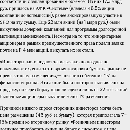
соответствии с запланированным объемом. Из них 17,3 млрд
руб. пришлось на АФК «Система» (владела 48,5% акций
компании до допэмиссии), ранее анонсировавшую участие в
SPO на эту сумму. Еще 22 млн акций (на 1 млрд руб.) были
выкуплены дочерней компанией для программы долгосрочной
мотивации менеджмента. Несмотря на то что миноритарные
акционеры в рамках преимущественного права подали заявки
почти на 11,4 млн акций, выкупать их не стали.
«Инвесторы часто подают такие заявки, но позднее не
оплачивают их, если за это время котировки бумаг на рынке не
превысят цену размещения»,— пояснил собеседник “Ъ” на
финансовом рынке. Эти акции были повторно выставлены на
продажу, но через биржу прошли сделки лишь на 32 тыс. акций.
Рыночные акционеры выкупили менее 1% размещения.
Причиной низкого спроса сторонних инвесторов могла быть
цена размещения (46 руб. за бумагу), которая предполагала 7–
15% премии ко вторичному рынку. «Розничным инвесторам
логичнее приобретать акции на бирже с дисконтом к цене