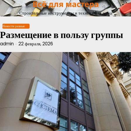
Всё для мастера
Перейти
к
Строительные инструменты и техника для дома
содержимому
Новости разные
Размещение в пользу группы
admin
22 февраля, 2026