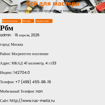
Всё для мастера
Перейти
к
Строительные инструменты и техника для дома
содержимому
Инструменты
Москва
Справочник
Рбм
admin
16 апреля, 2026
город: Москва
Район: Мосрентген поселение
Адрес: МКАД 41 километр, 4 ст33
Индекс: 142704.0
Телефон: +7 (499) 455‒98‒19
Мобильный Телефон: nan
Сайт: http://www.rus-metiz.ru