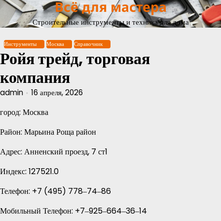
Всё для мастера
Перейти
к
Строительные инструменты и техника для дома
содержимому
Инструменты
Москва
Справочник
Ройя трейд, торговая
компания
admin
16 апреля, 2026
город: Москва
Район: Марьина Роща район
Адрес: Анненский проезд, 7 ст1
Индекс: 127521.0
Телефон: +7 (495) 778‒74‒86
Мобильный Телефон: +7‒925‒664‒36‒14