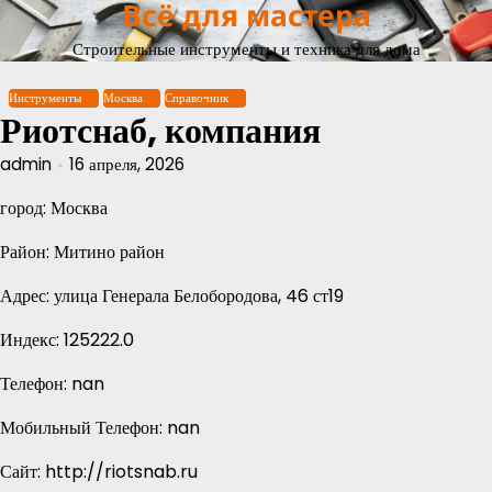
Всё для мастера
Перейти
к
Строительные инструменты и техника для дома
содержимому
Инструменты
Москва
Справочник
Риотснаб, компания
admin
16 апреля, 2026
город: Москва
Район: Митино район
Адрес: улица Генерала Белобородова, 46 ст19
Индекс: 125222.0
Телефон: nan
Мобильный Телефон: nan
Сайт: http://riotsnab.ru