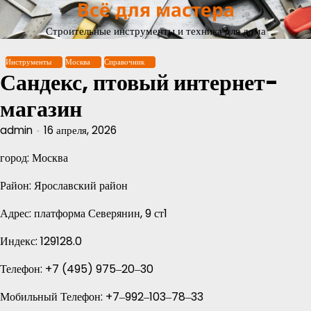
Всё для мастера
Перейти
к
Строительные инструменты и техника для дома
содержимому
Инструменты
Москва
Справочник
Сандекс, птовый интернет-
магазин
admin
16 апреля, 2026
город: Москва
Район: Ярославский район
Адрес: платформа Северянин, 9 ст1
Индекс: 129128.0
Телефон: +7 (495) 975‒20‒30
Мобильный Телефон: +7‒992‒103‒78‒33