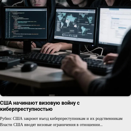
США начинают визовую войну с
киберпреступностью
Рубио: США закроют въезд киберпреступникам и их родственникам
Власти США вводят визовые ограничения в отношении…