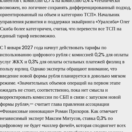
клиентов с комиссии 0,7% на комиссию 0,4% «технически
возможен, но логичнее сохранять дифференцированный подход,
ориентированный на объем и категорию ТСП». Начальник
управления развития и поддержки эквайринга «Уралсиба» Олег
Скиба более категоричен, считая, что перевести все ТСП на
единый тариф невозможно.
С 1 января 2027 года начнут действовать тарифы по
использованию цифрового рубля с комиссией 0,2% для оплаты
услуг ЖКХ и 0,3% для оплаты остальных платежей физлиц в
пользу юрлиц. Однако эксперты обращают внимание, что
введение новой формы рубля планируется в довольно мягком
режиме. «Значительных объемов операций на первом этапе
ожидать не стоит, соответственно, пока нет смысла и
корректировать комиссии по СБП в связи с запуском новой
формы рубля»,— считает глава правления ассоциации
«Финансовые инновации» Роман Прохоров. Как отмечает
независимый эксперт Максим Митусов, ставка 0,3% по
цифровому не будет «киллер фичей», которая сподвигнет всех