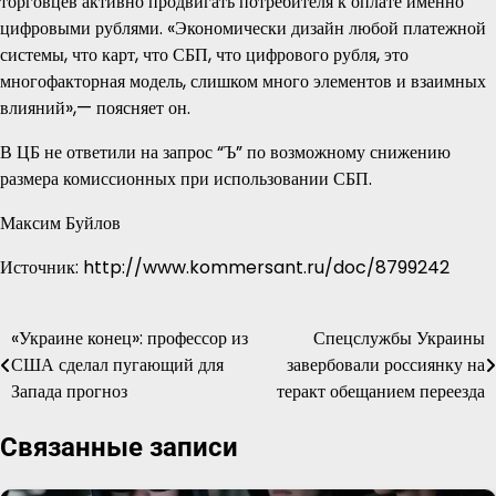
торговцев активно продвигать потребителя к оплате именно
цифровыми рублями. «Экономически дизайн любой платежной
системы, что карт, что СБП, что цифрового рубля, это
многофакторная модель, слишком много элементов и взаимных
влияний»,— поясняет он.
В ЦБ не ответили на запрос “Ъ” по возможному снижению
размера комиссионных при использовании СБП.
Максим Буйлов
Источник: http://www.kommersant.ru/doc/8799242
«Украине конец»: профессор из
Спецслужбы Украины
Навигация
США сделал пугающий для
завербовали россиянку на
по
Запада прогноз
теракт обещанием переезда
записям
Связанные записи