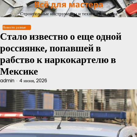
Всё для мастера
Перейти
к
Строительные инструменты и техника для дома
содержимому
Новости разные
Стало известно о еще одной
россиянке, попавшей в
рабство к наркокартелю в
Мексике
admin
4 июня, 2026