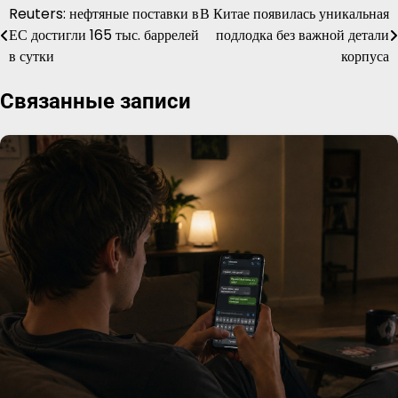
Reuters: нефтяные поставки в
В Китае появилась уникальная
Навигация
ЕС достигли 165 тыс. баррелей
подлодка без важной детали
по
в сутки
корпуса
записям
Связанные записи