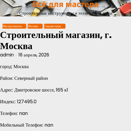
Всё для мастера
Перейти
к
Строительные инструменты и техника для дома
содержимому
Инструменты
Москва
Справочник
Строительный магазин, г.
Москва
admin
16 апреля, 2026
город: Москва
Район: Северный район
Адрес: Дмитровское шоссе, 165 к1
Индекс: 127495.0
Телефон: nan
Мобильный Телефон: nan