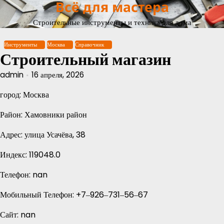
Всё для мастера
Перейти
к
Строительные инструменты и техника для дома
содержимому
Инструменты
Москва
Справочник
Строительный магазин
admin
16 апреля, 2026
город: Москва
Район: Хамовники район
Адрес: улица Усачёва, 38
Индекс: 119048.0
Телефон: nan
Мобильный Телефон: +7‒926‒731‒56‒67
Сайт: nan