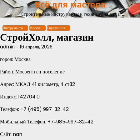
Всё для мастера
Перейти
к
Строительные инструменты и техника для дома
содержимому
Инструменты
Москва
Справочник
СтройХолл, магазин
admin
16 апреля, 2026
город: Москва
Район: Мосрентген поселение
Адрес: МКАД 41 километр, 4 ст32
Индекс: 142704.0
Телефон: +7 (495) 997‒32‒42
Мобильный Телефон: +7‒985‒997‒32‒42
Сайт: nan