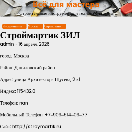
Всё для мастера
Перейти
к
Строительные инструменты и техника для дома
содержимому
Инструменты
Москва
Справочник
Строймартик ЗИЛ
admin
16 апреля, 2026
город: Москва
Район: Даниловский район
Адрес: улица Архитектора Щусева, 2 к1
Индекс: 115432.0
Телефон: nan
Мобильный Телефон: +7‒903‒514‒03‒77
Сайт: http://stroymartik.ru