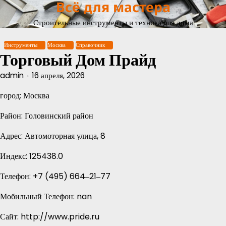
Всё для мастера
Перейти
к
Строительные инструменты и техника для дома
содержимому
Инструменты
Москва
Справочник
Торговый Дом Прайд
admin
16 апреля, 2026
город: Москва
Район: Головинский район
Адрес: Автомоторная улица, 8
Индекс: 125438.0
Телефон: +7 (495) 664‒21‒77
Мобильный Телефон: nan
Сайт: http://www.pride.ru