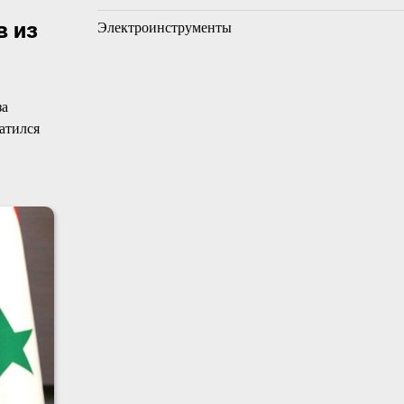
в из
Электроинструменты
за
атился