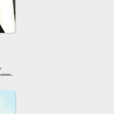
е
вленно…