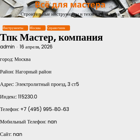
Всё для мастера
Перейти
к
Строительные инструменты и техника для дома
содержимому
Инструменты
Москва
Справочник
Тпк Мастер, компания
admin
16 апреля, 2026
город: Москва
Район: Нагорный район
Адрес: Электролитный проезд, 3 ст5
Индекс: 115230.0
Телефон: +7 (495) 995‒80‒63
Мобильный Телефон: nan
Сайт: nan