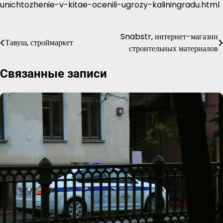
unichtozhenie-v-kitae-ocenili-ugrozy-kaliningradu.html
Snabstr, интернет-магазин
Навигация
Тавуш, строймаркет
строительных материалов
по
Связанные записи
записям