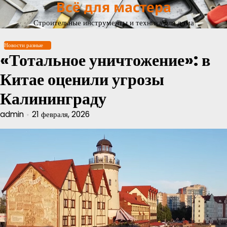
Всё для мастера
Перейти
к
Строительные инструменты и техника для дома
содержимому
Новости разные
«Тотальное уничтожение»: в
Китае оценили угрозы
Калининграду
admin
21 февраля, 2026