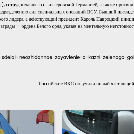
), сотрудничавшего с гитлеровской Германией, а также присвои
подразделению сил специальных операций ВСУ. Бывший президе
кого лидера, а действующий президент Кароль Навроцкий иниц
аграды — ордена Белого орла, указав на ментальную неготовнос
ii-sdelali-neozhidannoe-zayavlenie-o-kazni-zelenogo-go
Российские ВКС получили новый «летающий