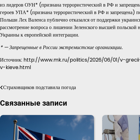
из лидеров ОУН* (признана террористический в РФ и запрещена
героев УПА* (признана террористический в РФ и запрещена) 
Польши Лех Валенса публично отказался от поддержки украинс
рассмотрение вопроса о лишении Зеленского высшей польской н
Украины к европейской интеграции.
* — Запрещенные в России экстремистские организации.
Источник: http://www.mk.ru/politics/2026/06/01/v-grec
v-kieve.html
Страховщиков подставила погода
Навигация
по
Связанные записи
записям