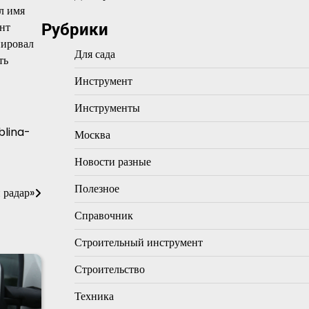
л имя
нт
Рубрики
иировал
Для сада
ть
Инструмент
Инструменты
blina-
Москва
Новости разные
Полезное
 радар»
Справочник
Строительный инструмент
Строительство
Техника