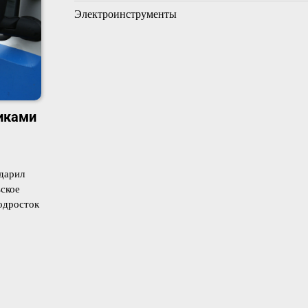
Электроинструменты
иками
дарил
ское
одросток