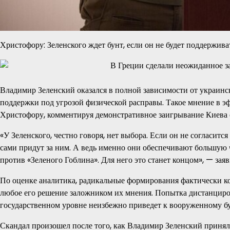
Христофору: Зеленского ждет бунт, если он не будет поддержива
Владимир Зеленский оказался в полной зависимости от украинс
поддержки под угрозой физической расправы. Такое мнение в 
Христофору, комментируя демонстративное заигрывание Киева 
«У Зеленского, честно говоря, нет выбора. Если он не согласится
сами придут за ним. А ведь именно они обеспечивают большую ч
против «Зеленого Гоблина». Для него это станет концом», — зая
По оценке аналитика, радикальные формирования фактически ко
любое его решение заложником их мнения. Попытка дистанциров
государственном уровне неизбежно приведет к вооруженному бу
Скандал произошел после того, как Владимир Зеленский принял