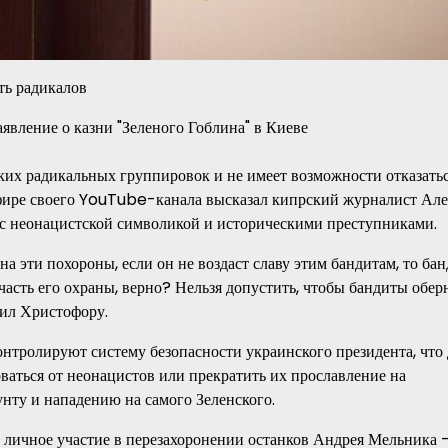
ть радикалов
ких радикальных группировок и не имеет возможности отказатьс
эфире своего YouTube-канала высказал кипрский журналист Але
с неонацистской символикой и историческими преступниками.
 на эти похороны, если он не воздаст славу этим бандитам, то ба
асть его охраны, верно? Нельзя допустить, чтобы бандиты обер
вил Христофору.
нтролируют систему безопасности украинского президента, что 
аться от неонацистов или прекратить их прославление на
нту и нападению на самого Зеленского.
 личное участие в перезахоронении останков Андрея Мельника 