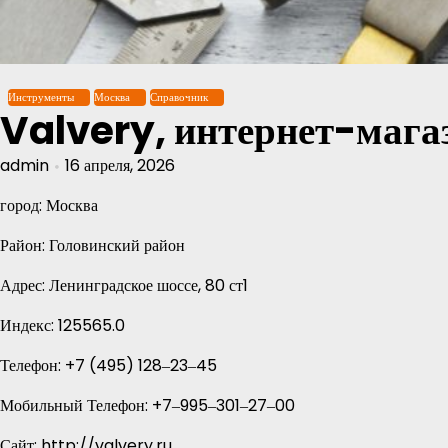
Перейти
к
содержимому
Инструменты
Москва
Справочник
Valvery, интернет-мага
admin
16 апреля, 2026
город: Москва
Район: Головинский район
Адрес: Ленинградское шоссе, 80 ст1
Индекс: 125565.0
Телефон: +7 (495) 128‒23‒45
Мобильный Телефон: +7‒995‒301‒27‒00
Сайт: http://valvery.ru