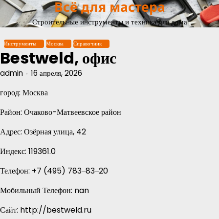
Всё для мастера
Перейти
к
Строительные инструменты и техника для дома
содержимому
Инструменты
Москва
Справочник
Bestweld, офис
admin
16 апреля, 2026
город: Москва
Район: Очаково-Матвеевское район
Адрес: Озёрная улица, 42
Индекс: 119361.0
Телефон: +7 (495) 783‒83‒20
Мобильный Телефон: nan
Сайт: http://bestweld.ru