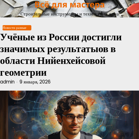
Всё для мастера
Перейти
к
Строительные инструменты и техника для дома
содержимому
Новости разные
Учёные из России достигли
значимых результатыов в
области Нийенхейсовой
геометрии
admin
9 января, 2026