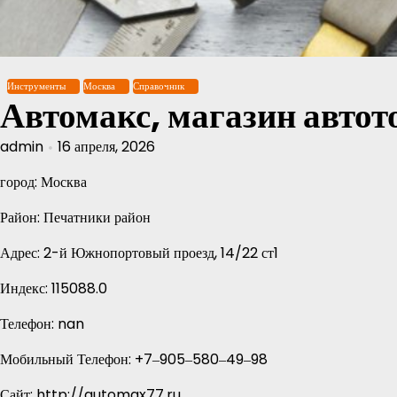
Перейти
к
содержимому
Инструменты
Москва
Справочник
Автомакс, магазин автот
admin
16 апреля, 2026
город: Москва
Район: Печатники район
Адрес: 2-й Южнопортовый проезд, 14/22 ст1
Индекс: 115088.0
Телефон: nan
Мобильный Телефон: +7‒905‒580‒49‒98
Сайт: http://automax77.ru