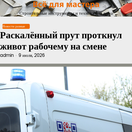
Всё для мастера
Перейти
к
Строительные инструменты и техника для дома
содержимому
Новости разные
Раскалённый прут проткнул
живот рабочему на смене
admin
9 июля, 2026